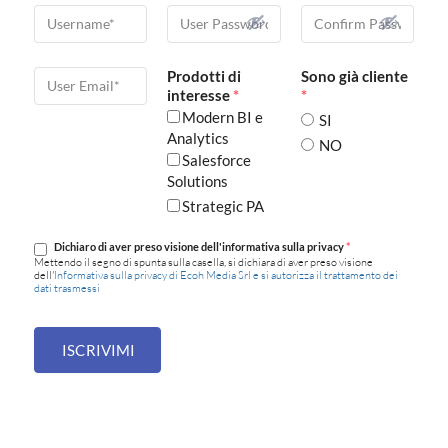
Prodotti di
Sono già cliente
interesse
*
*
Modern BI e
SI
Analytics
NO
Salesforce
Solutions
Strategic PA
Dichiaro di aver preso visione dell'informativa sulla privacy
*
Mettendo il segno di spunta sulla casella, si dichiara di aver preso visione
dell'
Informativa sulla privacy di Ecoh Media Srl e si autorizza il trattamento dei
dati trasmessi
ISCRIVIMI