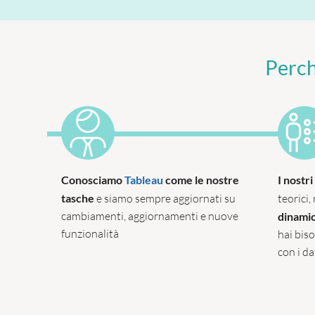
Perch
Conosciamo
Tableau
come le nostre
I nostr
tasche
e siamo sempre aggiornati su
teorici,
cambiamenti, aggiornamenti e nuove
dinamic
funzionalità
hai bis
con i d