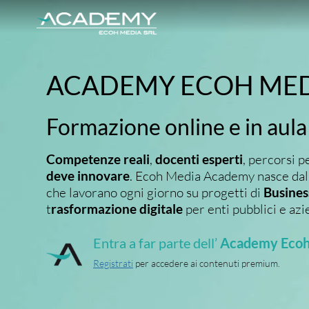
Salta
ai
contenuti
ACADEMY ECOH ME
Formazione online e in aula
Competenze reali
,
docenti esperti
, percorsi p
deve innovare
. Ecoh Media Academy nasce dall
che lavorano ogni giorno su progetti di
Busines
t
rasformazione digitale
per enti pubblici e az
Entra a far parte dell’
Academy Ecoh
Registrati
per accedere ai contenuti premium.