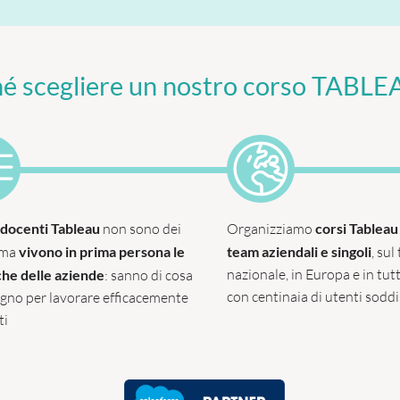
é scegliere un nostro corso TABLE
i docenti Tableau
non sono dei
Organizziamo
corsi Tableau
 ma
vivono in prima persona le
team aziendali e singoli
, sul
nazionale, in Europa e in tut
he delle aziende
: sanno di cosa
con centinaia di utenti sodd
ogno per lavorare efficacemente
ati