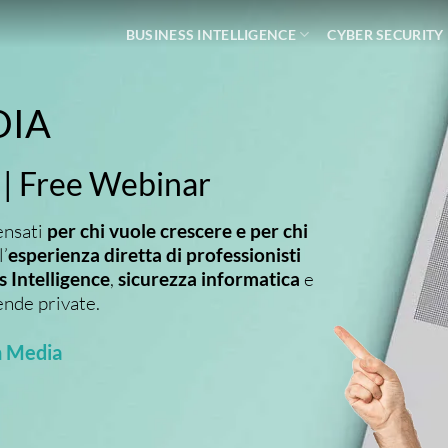
BUSINESS INTELLIGENCE
CYBER SECURITY
DIA
 | Free Webinar
ensati
per chi vuole crescere e per chi
’
esperienza diretta di professionisti
s Intelligence
,
sicurezza informatica
e
iende private.
 Media