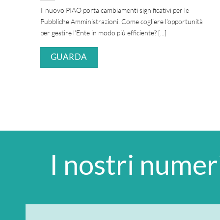
Il nuovo PIAO porta cambiamenti significativi per le
Pubbliche Amministrazioni. Come cogliere l’opportunità
l 2
per gestire l’Ente in modo più efficiente? [...]
GUARDA
I nostri numer