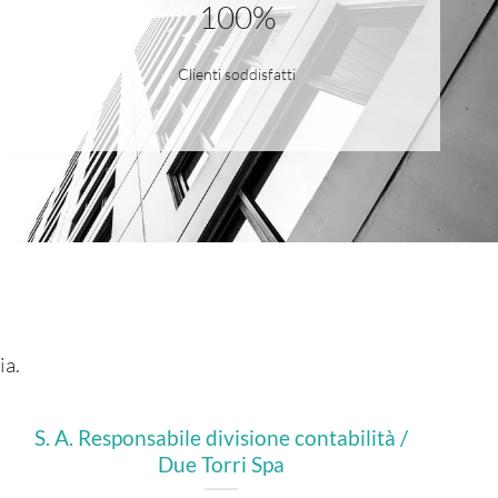
100%
Clienti soddisfatti
ia.
S. A. Responsabile divisione contabilità /
Due Torri Spa
O