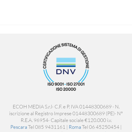
ECOH MEDIA S.r.l· C.F. e P. IVA 01448300689 · N.
iscrizione al Registro Imprese 01448300689 (PE)· N°
R.E.A. 96954· Capitale sociale €120.000 i.v.
Pescara
Tel 085 9431161 |
Roma
Tel 06 45250454 |