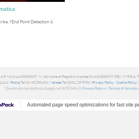
rmatica
rike, l’End Point Detection &
 e P. IVA 01448300689 · N. iscrizione al Registro Imprese 01448300689 (PE)· N° R.E.A. 96
1161 |
Roma
Tel 06 45250454 |
Varese
Tel 0331 259880 |
Privacy Policy
·
Cookie Policy
“Questo sito è protetto da Google reCAPTCHA v3,
Privacy Policy
e i
Termini di Servizio
d