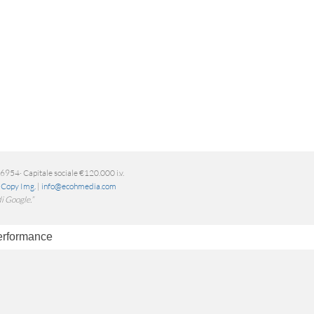
954· Capitale sociale €120.000 i.v.
|
Copy Img.
|
info@ecohmedia.com
i Google.”