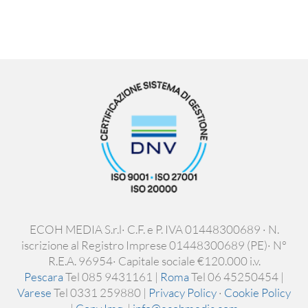
ECOH MEDIA S.r.l· C.F. e P. IVA 01448300689 · N.
iscrizione al Registro Imprese 01448300689 (PE)· N°
R.E.A. 96954· Capitale sociale €120.000 i.v.
Pescara
Tel 085 9431161 |
Roma
Tel 06 45250454 |
Varese
Tel 0331 259880 |
Privacy Policy
·
Cookie Policy